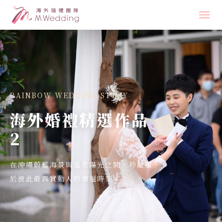
沖繩婚禮
海外婚禮
彩虹婚禮
RAINBOW WEDDING STORY
海外婚禮精選作品
海外婚禮精選作品
2
婚禮大小事
結婚服務
在沖繩蔚藍海景與溫柔陽光之間，珍藏屬
於彼此最真實動人的幸福時刻。
預約咨詢